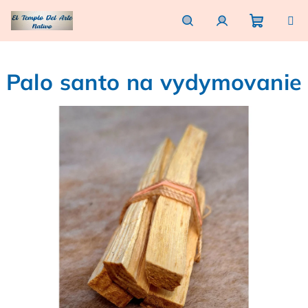
Prejsť
na
obsah
Nákupn
Hľadať
Prihlásenie
Palo santo na vydymovanie
košík