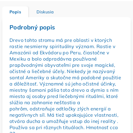
Popis
Diskusia
Podrobný popis
Drevo tohto stromu má pre oblasti v ktorých
rastie nesmierny spirituálny význam.
Rastie v
Amazónii od Ekvádoru po Peru, čiastočne v
Mexiku a bolo odpradávna používané
prapôvodnými obyvateľmi pre svoje magické,
očistné a liečebné účely.
Niekedy je nazývaný
santal Ameriky a skutočne má podobné použitie
a dôležitosť.
Významné sú jeho očistné účinky,
miestny šamani pália toto drevo a dymia s ním
miesto aj osoby pred liečebnými rituálmi, ktoré
slúžia na zahnanie nešťastia a
pohrôm, odstraňuje odtlačky zlých energií a
negatívnych síl.
Má tiež upokojujúce vlastnosti,
otvára ducha a umožňuje vstup do inej reality .
Používa sa pri rôznych tituáloch. Hmotnosť cca