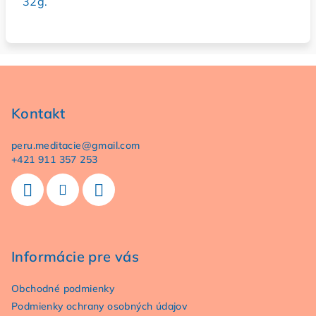
32g.
Z
á
p
Kontakt
ä
peru.meditacie
@
gmail.com
t
+421 911 357 253
i
e
Informácie pre vás
Obchodné podmienky
Podmienky ochrany osobných údajov