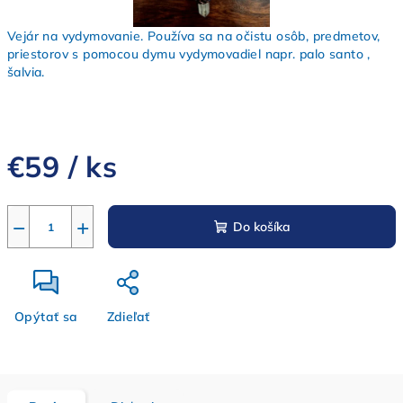
Vejár na vydymovanie. Používa sa na očistu osôb, predmetov,
priestorov s pomocou dymu vydymovadiel napr. palo santo ,
šalvia.
€59
/ ks
Jednotková
cena:
−
+
Do košíka
Opýtať sa
Zdieľať