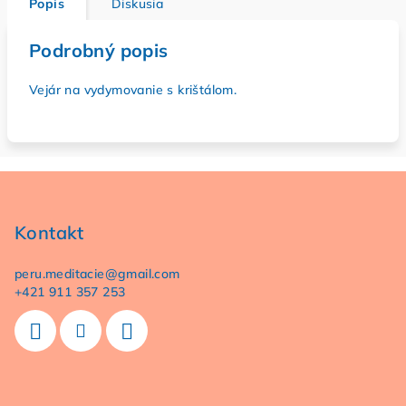
Popis
Diskusia
Podrobný popis
Vejár na vydymovanie s krištálom.
Z
á
p
Kontakt
ä
peru.meditacie
@
gmail.com
t
+421 911 357 253
i
e